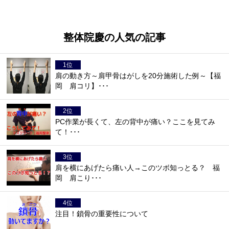
整体院慶の人気の記事
肩の動き方～肩甲骨はがしを20分施術した例～【福
岡 肩コリ】･･･
PC作業が長くて、左の背中が痛い？ここを見てみ
て！･･･
肩を横にあげたら痛い人→このツボ知っとる？ 福
岡 肩こり･･･
注目！鎖骨の重要性について