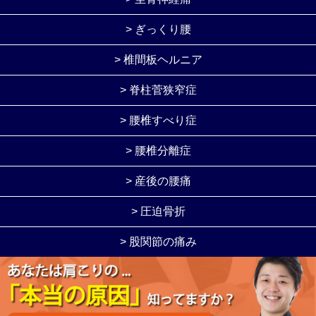
> ぎっくり腰
> 椎間板ヘルニア
> 脊柱菅狭窄症
> 腰椎すべり症
> 腰椎分離症
> 産後の腰痛
> 圧迫骨折
> 股関節の痛み