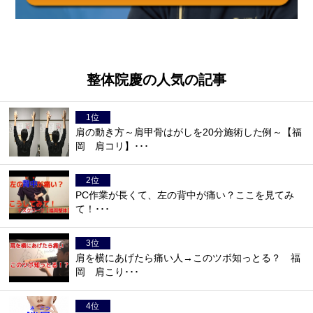
整体院慶の人気の記事
肩の動き方～肩甲骨はがしを20分施術した例～【福
岡 肩コリ】･･･
PC作業が長くて、左の背中が痛い？ここを見てみ
て！･･･
肩を横にあげたら痛い人→このツボ知っとる？ 福
岡 肩こり･･･