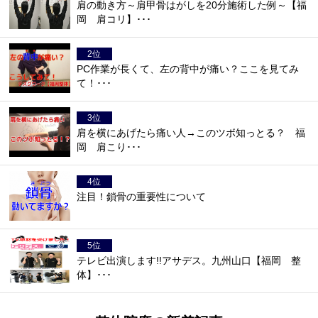
肩の動き方～肩甲骨はがしを20分施術した例～【福
岡 肩コリ】･･･
PC作業が長くて、左の背中が痛い？ここを見てみ
て！･･･
肩を横にあげたら痛い人→このツボ知っとる？ 福
岡 肩こり･･･
注目！鎖骨の重要性について
テレビ出演します!!アサデス。九州山口【福岡 整
体】･･･