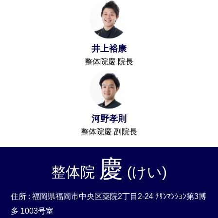
井上裕康
整体院慶 院長
河野孝則
整体院慶 副院長
慶
整体院
(けい)
住所 : 福岡県福岡市中央区薬院2丁目2-24 ﾁｻﾝﾏﾝｼｮﾝ第3博
多 1003号室